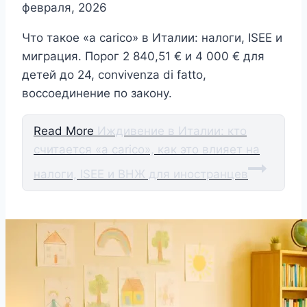
февраля, 2026
Что такое «a carico» в Италии: налоги, ISEE и
миграция. Порог 2 840,51 € и 4 000 € для
детей до 24, convivenza di fatto,
воссоединение по закону.
Read More
Иждивение в Италии: кто
считается «a carico», как это влияет на
налоги, ISEE и ВНЖ для иностранцев