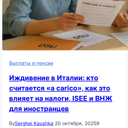
Выплаты и пенсии
Иждивение в Италии: кто
считается «a carico», как это
влияет на налоги, ISEE и ВНЖ
для иностранцев
By
Serghei Kaushka
20 октября, 2025
9