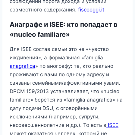
соблюдении порога дохода и условий
совместного содержания.
fiscooggi.it
Анаграфе и ISEE: кто попадает в
«nucleo familiare»
Для ISEE состав семьи это не «чувство
иждивения», а формальная «famiglia
anagrafica
» по анографу: те, кто реально
проживают с вами по одному адресу и
связаны семейными/аффективными узами.
DPCM 159/2013 устанавливает, что «nucleo
familiare» берётся из «famiglia anagrafica» на
дату подачи DSU, с оговорёнными
исключениями (например, супруги,
несовершеннолетние и др.). То есть в
ISEE
может оказаться человек, который не