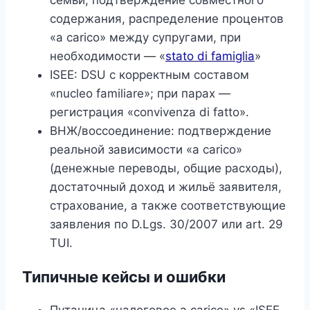
семьи, подтверждение совместного
содержания, распределение процентов
«a carico» между супругами, при
необходимости — «
stato di famiglia
»
ISEE: DSU с корректным составом
«nucleo familiare»; при парах —
регистрация «convivenza di fatto».
ВНЖ/воссоединение: подтверждение
реальной зависимости «a carico»
(денежные переводы, общие расходы),
достаточный доход и жильё заявителя,
страхование, а также соответствующие
заявления по D.Lgs. 30/2007 или art. 29
TUI.
Типичные кейсы и ошибки
Путаница «налоговое a carico» vs «ISEE