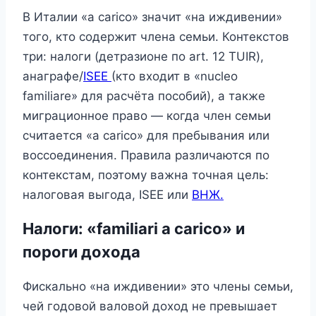
В Италии «a carico» значит «на иждивении»
того, кто содержит члена семьи. Контекстов
три: налоги (детразионе по art. 12 TUIR),
анаграфе/
ISEE
(кто входит в «nucleo
familiare» для расчёта пособий), а также
миграционное право — когда член семьи
считается «a carico» для пребывания или
воссоединения. Правила различаются по
контекстам, поэтому важна точная цель:
налоговая выгода, ISEE или
ВНЖ.
Налоги: «familiari a carico» и
пороги дохода
Фискально «на иждивении» это члены семьи,
чей годовой валовой доход не превышает