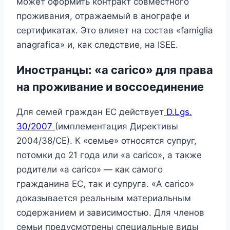
может оформить контракт совместного
проживания, отражаемый в анографе и
сертификатах. Это влияет на состав «famiglia
anagrafica» и, как следствие, на ISEE.
Иностранцы: «a carico» для права
на проживание и воссоединение
Для семей граждан ЕС действует
D.Lgs.
30/2007
(имплементация Директивы
2004/38/CE). К «семье» относятся супруг,
потомки до 21 года или «a carico», а также
родители «a carico» — как самого
гражданина ЕС, так и супруга. «A carico»
доказывается реальным материальным
содержанием и зависимостью. Для членов
семьи предусмотрены специальные виды