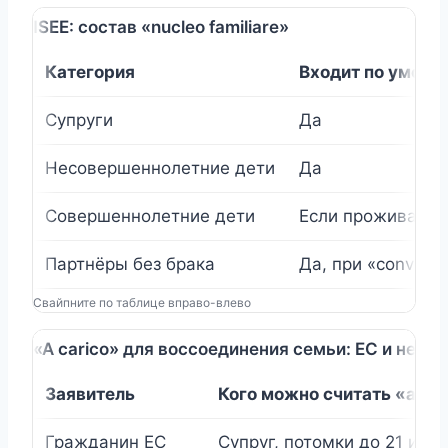
ISEE: состав «nucleo familiare»
Категория
Входит по умолч
Супруги
Да
Несовершеннолетние дети
Да
Совершеннолетние дети
Если проживают 
Партнёры без брака
Да, при «convivenz
Свайпните по таблице вправо-влево
«A carico» для воссоединения семьи: ЕС и не-ЕС
Заявитель
Кого можно считать «a car
Гражданин ЕС
Супруг, потомки до 21 или «