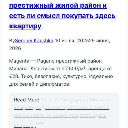
престижный жилой район и
есть ли смысл покупать здесь
квартиру
By
Serghei Kaushka
10 июля, 2025
29 июня,
2026
Magenta — Pagano престижный район
Милана. Квартиры от €7,500/м², аренда от
€28. Тихо, безопасно, культурно. Идеально
для семей и дипломатов.
Read More
Magenta и Pagano в Милане:
кому подходит этот престижный жилой
район и есть ли смысл покупать здесь
квартиру