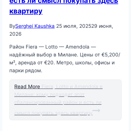
есть ли смысл покупать здесь
квартиру
By
Serghei Kaushka
25 июля, 2025
29 июня,
2026
Район Fiera — Lotto — Amendola —
надёжный выбор в Милане. Цены от €5,200/
м², аренда от €20. Метро, школы, офисы и
парки рядом.
Read More
Fiera, Lotto и Amendola в
Милане: кому подходит этот
сбалансированный район и есть ли
смысл покупать здесь квартиру