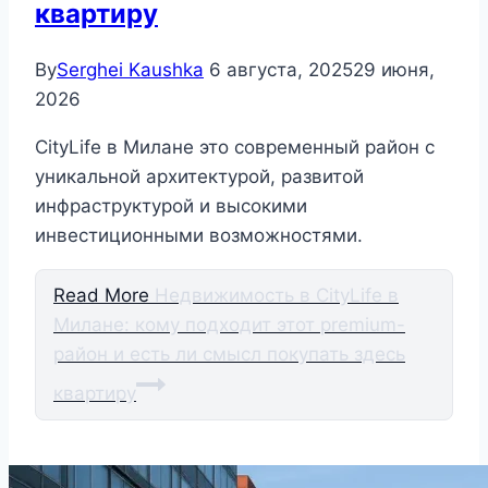
квартиру
By
Serghei Kaushka
6 августа, 2025
29 июня,
2026
CityLife в Милане это современный район с
уникальной архитектурой, развитой
инфраструктурой и высокими
инвестиционными возможностями.​
Read More
Недвижимость в CityLife в
Милане: кому подходит этот premium-
район и есть ли смысл покупать здесь
квартиру