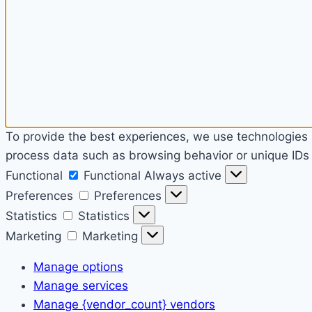
To provide the best experiences, we use technologies l
process data such as browsing behavior or unique IDs o
Functional
Functional
Always active
Preferences
Preferences
Statistics
Statistics
Marketing
Marketing
Manage options
Manage services
Manage {vendor_count} vendors