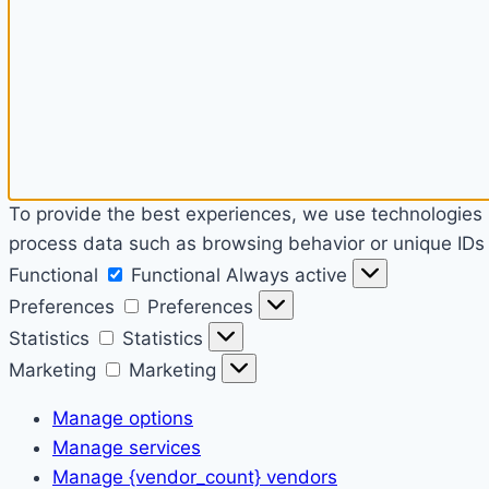
To provide the best experiences, we use technologies l
process data such as browsing behavior or unique IDs o
Functional
Functional
Always active
Preferences
Preferences
Statistics
Statistics
Marketing
Marketing
Manage options
Manage services
Manage {vendor_count} vendors