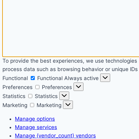
To provide the best experiences, we use technologies l
process data such as browsing behavior or unique IDs o
Functional
Functional
Always active
Preferences
Preferences
Statistics
Statistics
Marketing
Marketing
Manage options
Manage services
Manage {vendor_count} vendors