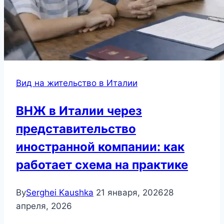
Вид на жительство в Италии
ВНЖ в Италии через
представительство
иностранной компании: как
работает схема на практике
By
Serghei Kaushka
21 января, 2026
28
апреля, 2026