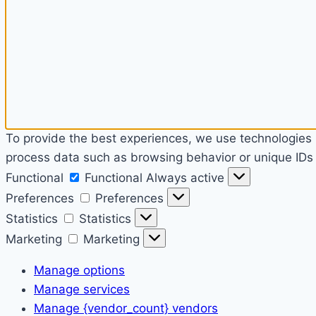
To provide the best experiences, we use technologies l
process data such as browsing behavior or unique IDs o
Functional
Functional
Always active
Preferences
Preferences
Statistics
Statistics
Marketing
Marketing
Manage options
Manage services
Manage {vendor_count} vendors