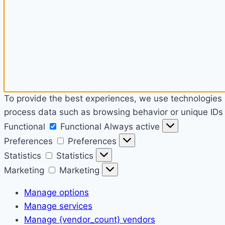
To provide the best experiences, we use technologies l
process data such as browsing behavior or unique IDs o
Functional
Functional
Always active
Preferences
Preferences
Statistics
Statistics
Marketing
Marketing
Manage options
Manage services
Manage {vendor_count} vendors