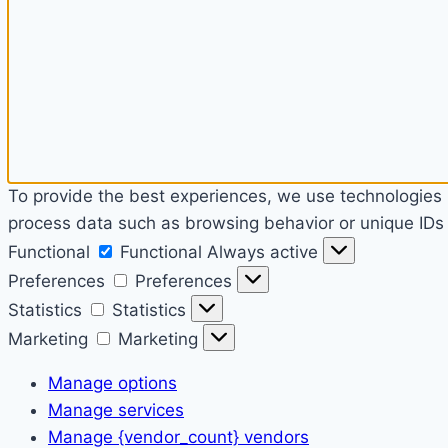
To provide the best experiences, we use technologies l
process data such as browsing behavior or unique IDs o
Functional
Functional
Always active
Preferences
Preferences
Statistics
Statistics
Marketing
Marketing
Manage options
Manage services
Manage {vendor_count} vendors