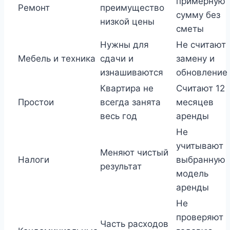
примерную
Ремонт
преимущество
сумму без
низкой цены
сметы
Нужны для
Не считают
Мебель и техника
сдачи и
замену и
изнашиваются
обновление
Квартира не
Считают 12
Простои
всегда занята
месяцев
весь год
аренды
Не
учитывают
Меняют чистый
Налоги
выбранную
результат
модель
аренды
Не
проверяют
Часть расходов