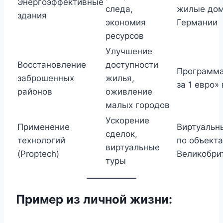
Энергоэффективные
следа,
жилые дом
здания
экономия
Германии
ресурсов
Улучшение
Восстановление
доступности
Программ
заброшенных
жилья,
за 1 евро»
районов
оживление
малых городов
Ускорение
Применение
Виртуальн
сделок,
технологий
по объект
виртуальные
(Proptech)
Великобри
туры
Пример из личной жизни: