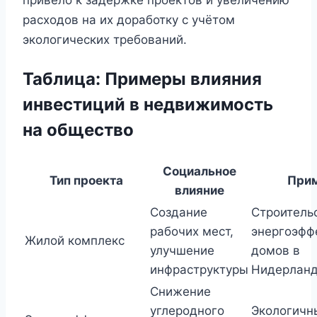
привело к задержке проектов и увеличению
расходов на их доработку с учётом
экологических требований.
Таблица: Примеры влияния
инвестиций в недвижимость
на общество
Социальное
Тип проекта
При
влияние
Создание
Строитель
рабочих мест,
энергоэфф
Жилой комплекс
улучшение
домов в
инфраструктуры
Нидерлан
Снижение
углеродного
Экологичн