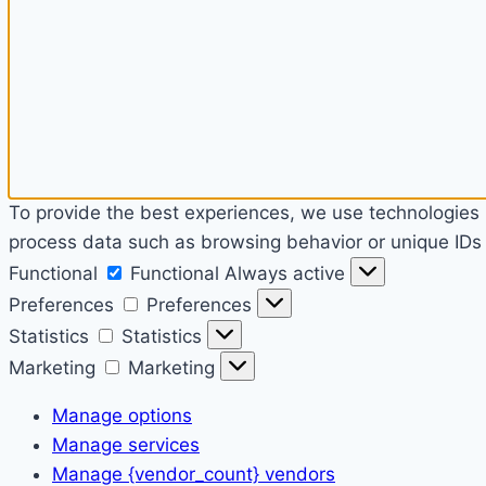
To provide the best experiences, we use technologies l
process data such as browsing behavior or unique IDs o
Functional
Functional
Always active
Preferences
Preferences
Statistics
Statistics
Marketing
Marketing
Manage options
Manage services
Manage {vendor_count} vendors