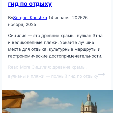
гид по отдыху
By
Serghei Kaushka
14 января, 2025
26
ноября, 2025
Сицилия — это древние храмы, вулкан Этна
и великолепные пляжи. Узнайте лучшие
места для отдыха, культурные маршруты и
гастрономические достопримечательности.
Read More
Сицилия: древние храмы,
вулканы и пляжи — полный гид по отдыху