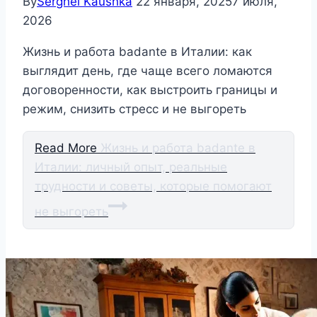
By
Serghei Kaushka
22 января, 2025
7 июля,
2026
Жизнь и работа badante в Италии: как
выглядит день, где чаще всего ломаются
договоренности, как выстроить границы и
режим, снизить стресс и не выгореть
Read More
Жизнь и работа badante в
Италии: личный опыт, реальные
трудности и советы, которые помогают
не выгореть