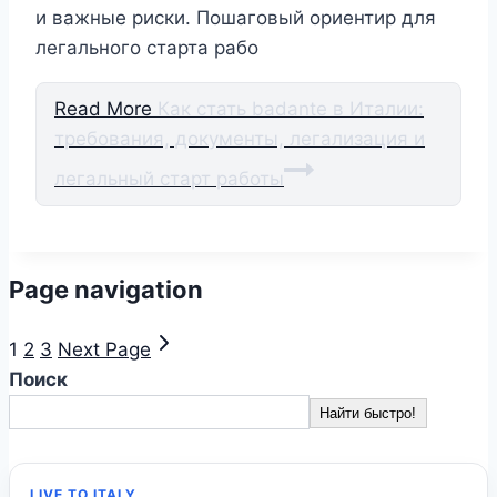
и важные риски. Пошаговый ориентир для
легального старта рабо
Read More
Как стать badante в Италии:
требования, документы, легализация и
легальный старт работы
Page navigation
1
2
3
Next Page
Поиск
Найти быстро!
LIVE TO ITALY