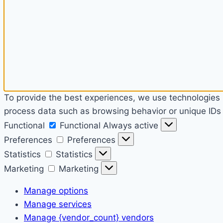
To provide the best experiences, we use technologies l
process data such as browsing behavior or unique IDs o
Functional
Functional
Always active
Preferences
Preferences
Statistics
Statistics
Marketing
Marketing
Manage options
Manage services
Manage {vendor_count} vendors