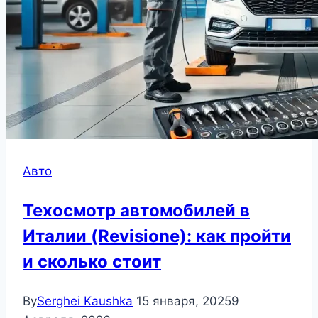
Авто
Техосмотр автомобилей в
Италии (Revisione): как пройти
и сколько стоит
By
Serghei Kaushka
15 января, 2025
9