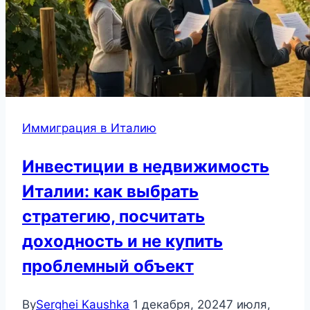
Иммиграция в Италию
Инвестиции в недвижимость
Италии: как выбрать
стратегию, посчитать
доходность и не купить
проблемный объект
By
Serghei Kaushka
1 декабря, 2024
7 июля,