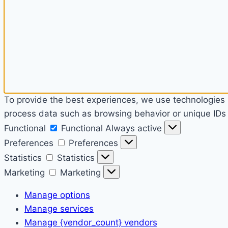
To provide the best experiences, we use technologies l
process data such as browsing behavior or unique IDs o
Functional
Functional
Always active
Preferences
Preferences
Statistics
Statistics
Marketing
Marketing
Manage options
Manage services
Manage {vendor_count} vendors