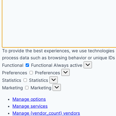
To provide the best experiences, we use technologies l
process data such as browsing behavior or unique IDs o
Functional
Functional
Always active
Preferences
Preferences
Statistics
Statistics
Marketing
Marketing
Manage options
Manage services
Manage {vendor_count} vendors