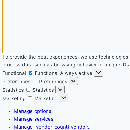
To provide the best experiences, we use technologies l
process data such as browsing behavior or unique IDs o
Functional
Functional
Always active
Preferences
Preferences
Statistics
Statistics
Marketing
Marketing
Manage options
Manage services
Manage {vendor_count} vendors