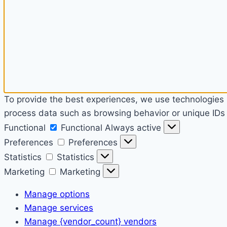
To provide the best experiences, we use technologies l
process data such as browsing behavior or unique IDs o
Functional
Functional
Always active
Preferences
Preferences
Statistics
Statistics
Marketing
Marketing
Manage options
Manage services
Manage {vendor_count} vendors