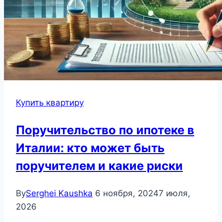
Купить квартиру
Поручительство по ипотеке в
Италии: кто может быть
поручителем и какие риски
By
Serghei Kaushka
6 ноября, 2024
7 июля,
2026