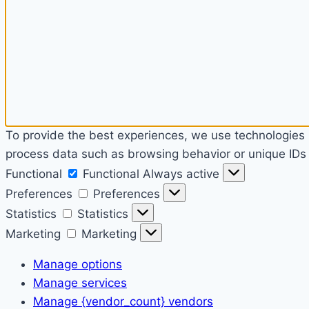
To provide the best experiences, we use technologies l
process data such as browsing behavior or unique IDs o
Functional
Functional
Always active
Preferences
Preferences
Statistics
Statistics
Marketing
Marketing
Manage options
Manage services
Manage {vendor_count} vendors