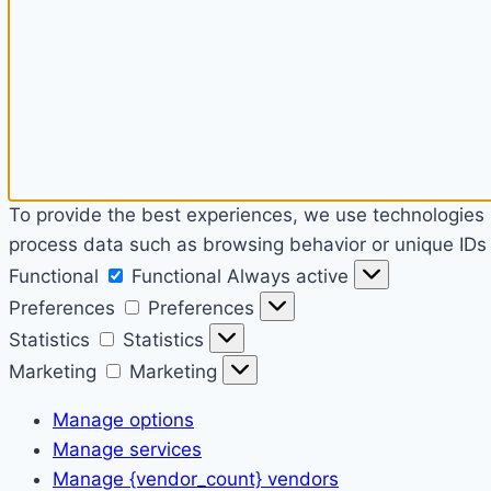
To provide the best experiences, we use technologies l
process data such as browsing behavior or unique IDs o
Functional
Functional
Always active
Preferences
Preferences
Statistics
Statistics
Marketing
Marketing
Manage options
Manage services
Manage {vendor_count} vendors