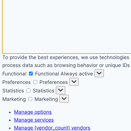
To provide the best experiences, we use technologies l
process data such as browsing behavior or unique IDs o
Functional
Functional
Always active
Preferences
Preferences
Statistics
Statistics
Marketing
Marketing
Manage options
Manage services
Manage {vendor_count} vendors