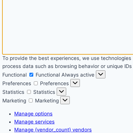
To provide the best experiences, we use technologies l
process data such as browsing behavior or unique IDs o
Functional
Functional
Always active
Preferences
Preferences
Statistics
Statistics
Marketing
Marketing
Manage options
Manage services
Manage {vendor_count} vendors