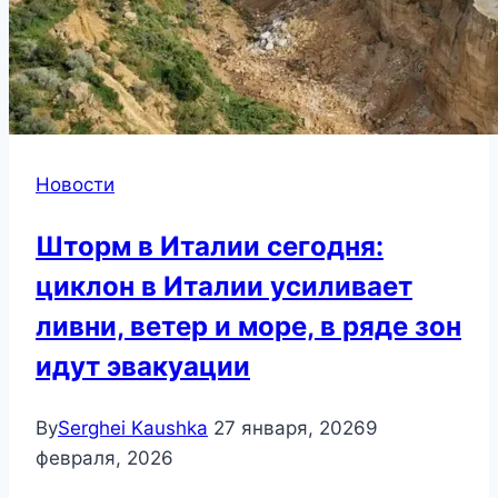
Новости
Шторм в Италии сегодня:
циклон в Италии усиливает
ливни, ветер и море, в ряде зон
идут эвакуации
By
Serghei Kaushka
27 января, 2026
9
февраля, 2026