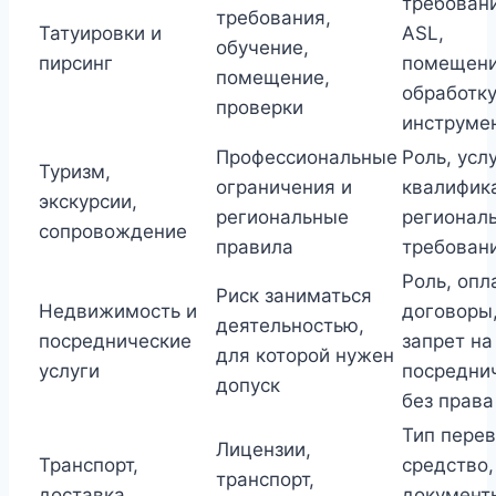
требован
требования,
Татуировки и
ASL,
обучение,
пирсинг
помещени
помещение,
обработк
проверки
инструме
Профессиональные
Роль, услу
Туризм,
ограничения и
квалифик
экскурсии,
региональные
регионал
сопровождение
правила
требован
Роль, опл
Риск заниматься
Недвижимость и
договоры
деятельностью,
посреднические
запрет на
для которой нужен
услуги
посредни
допуск
без права
Тип перев
Лицензии,
Транспорт,
средство,
транспорт,
доставка,
документ