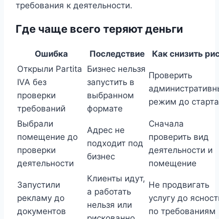
требования к деятельности.
Где чаще всего теряют деньги
Ошибка
Последствие
Как снизить ри
Открыли Partita
Бизнес нельзя
Проверить
IVA без
запустить в
административн
проверки
выбранном
режим до старта
требований
формате
Выбрали
Сначала
Адрес не
помещение до
проверить вид
подходит под
проверки
деятельности и
бизнес
деятельности
помещение
Клиенты идут,
Запустили
Не продвигать
а работать
рекламу до
услугу до ясност
нельзя или
документов
по требованиям
рискованно