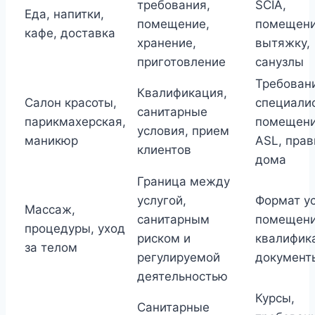
требования,
SCIA,
Еда, напитки,
помещение,
помещени
кафе, доставка
хранение,
вытяжку,
приготовление
санузлы
Требован
Квалификация,
Салон красоты,
специалис
санитарные
парикмахерская,
помещени
условия, прием
маникюр
ASL, прав
клиентов
дома
Граница между
услугой,
Формат ус
Массаж,
санитарным
помещени
процедуры, уход
риском и
квалифик
за телом
регулируемой
документ
деятельностью
Курсы,
Санитарные