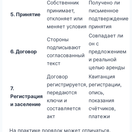
Собственник
Получено ли
принимает,
письменное
5. Принятие
отклоняет или
подтверждение
меняет условия
принятия
Совпадает ли
Стороны
он с
подписывают
6. Договор
предложением
согласованный
и реальной
текст
целью аренды
Договор
Квитанция
регистрируется,
регистрации,
7.
передаются
опись,
Регистрация
ключи и
показания
и заселение
составляется
счётчиков,
акт
платежи
На практике порядок может отличаться.