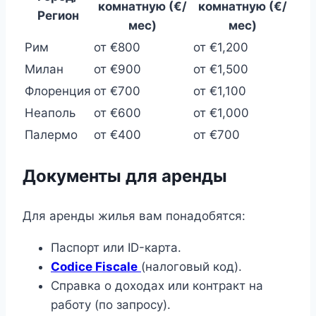
комнатную (€/
комнатную (€/
Регион
мес)
мес)
Рим
от €800
от €1,200
Милан
от €900
от €1,500
Флоренция
от €700
от €1,100
Неаполь
от €600
от €1,000
Палермо
от €400
от €700
Документы для аренды
Для аренды жилья вам понадобятся:
Паспорт или ID-карта.
Codice Fiscale
(налоговый код).
Справка о доходах или контракт на
работу (по запросу).