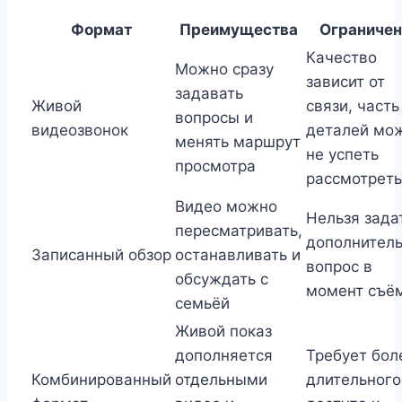
Формат
Преимущества
Ограничен
Качество
Можно сразу
зависит от
задавать
Живой
связи, часть
вопросы и
видеозвонок
деталей мо
менять маршрут
не успеть
просмотра
рассмотреть
Видео можно
Нельзя зада
пересматривать,
дополнител
Записанный обзор
останавливать и
вопрос в
обсуждать с
момент съё
семьёй
Живой показ
дополняется
Требует бол
Комбинированный
отдельными
длительного