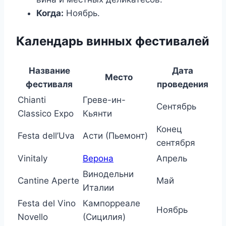
Когда:
Ноябрь.
Календарь винных фестивалей
Название
Дата
Место
фестиваля
проведения
Chianti
Греве-ин-
Сентябрь
Classico Expo
Кьянти
Конец
Festa dell’Uva
Асти (Пьемонт)
сентября
Vinitaly
Верона
Апрель
Винодельни
Cantine Aperte
Май
Италии
Festa del Vino
Кампорреале
Ноябрь
Novello
(Сицилия)