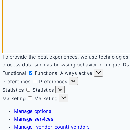
To provide the best experiences, we use technologies l
process data such as browsing behavior or unique IDs o
Functional
Functional
Always active
Preferences
Preferences
Statistics
Statistics
Marketing
Marketing
Manage options
Manage services
Manage {vendor_count} vendors