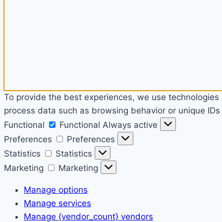
To provide the best experiences, we use technologies l
process data such as browsing behavior or unique IDs o
Functional
Functional
Always active
Preferences
Preferences
Statistics
Statistics
Marketing
Marketing
Manage options
Manage services
Manage {vendor_count} vendors