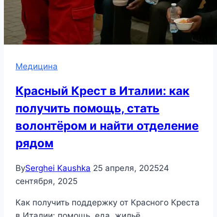
Медицина
Красный Крест в Италии: как
получить помощь, стать
волонтёром и найти отделение
рядом
By
Serghei Kaushka
25 апреля, 2025
24
сентября, 2025
Как получить поддержку от Красного Креста
в Италии: помощь, еда, жильё,