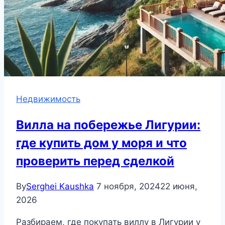
Недвижимость
Вилла на побережье Лигурии:
где купить дом у моря и что
проверить перед сделкой
By
Serghei Kaushka
7 ноября, 2024
22 июня,
2026
Разбираем, где покупать виллу в Лигурии у