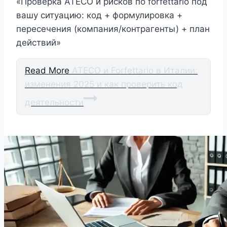
«Проверка ATECO и рисков по forfettario под
вашу ситуацию: код + формулировка +
пересечения (компания/контрагенты) + план
действий»
Read More
ATECO и Forfettario в Италии:
изменения 2025 и как проверить код
деятельности