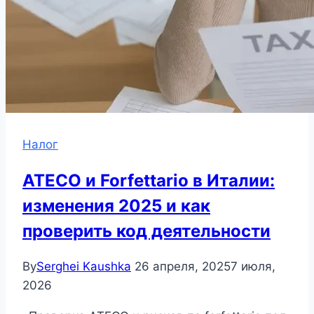
Налог
ATECO и Forfettario в Италии:
изменения 2025 и как
проверить код деятельности
By
Serghei Kaushka
26 апреля, 2025
7 июля,
2026