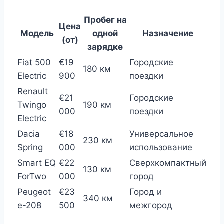
Пробег на
Цена
Модель
одной
Назначение
(от)
зарядке
Fiat 500
€19
Городские
180 км
Electric
900
поездки
Renault
€21
Городские
Twingo
190 км
000
поездки
Electric
Dacia
€18
Универсальное
230 км
Spring
000
использование
Smart EQ
€22
Сверхкомпактный
130 км
ForTwo
000
город
Peugeot
€23
Город и
340 км
e-208
500
межгород