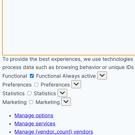
To provide the best experiences, we use technologies l
process data such as browsing behavior or unique IDs o
Functional
Functional
Always active
Preferences
Preferences
Statistics
Statistics
Marketing
Marketing
Manage options
Manage services
Manage {vendor_count} vendors