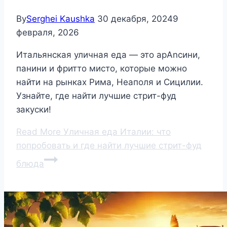
By
Serghei Kaushka
30 декабря, 2024
9
февраля, 2026
Итальянская уличная еда — это арAncини,
панини и фритто мисто, которые можно
найти на рынках Рима, Неаполя и Сицилии.
Узнайте, где найти лучшие стрит-фуд
закуски!
Read More
Уличная еда Италии: что
попробовать и где найти лучшие стрит-фуд
блюда