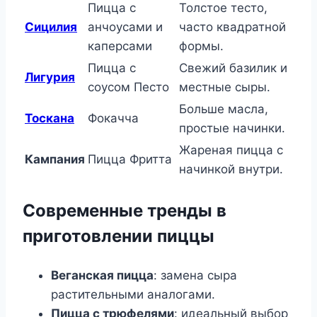
Пицца с
Толстое тесто,
Сицилия
анчоусами и
часто квадратной
каперсами
формы.
Пицца с
Свежий базилик и
Лигурия
соусом Песто
местные сыры.
Больше масла,
Тоскана
Фокачча
простые начинки.
Жареная пицца с
Кампания
Пицца Фритта
начинкой внутри.
Современные тренды в
приготовлении пиццы
Веганская пицца
: замена сыра
растительными аналогами.
Пицца с трюфелями
: идеальный выбор