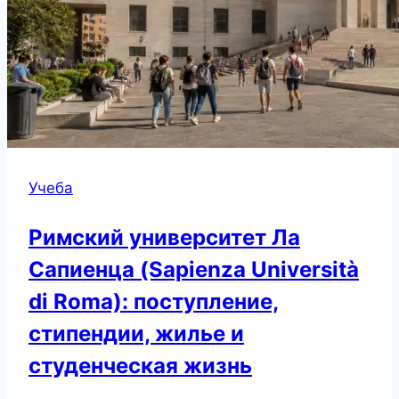
Учеба
Римский университет Ла
Сапиенца (Sapienza Università
di Roma): поступление,
стипендии, жилье и
студенческая жизнь