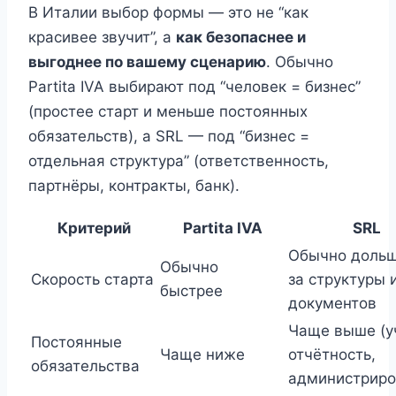
В Италии выбор формы — это не “как
красивее звучит”, а
как безопаснее и
выгоднее по вашему сценарию
. Обычно
Partita IVA выбирают под “человек = бизнес”
(простее старт и меньше постоянных
обязательств), а SRL — под “бизнес =
отдельная структура” (ответственность,
партнёры, контракты, банк).
Критерий
Partita IVA
SRL
Обычно дольш
Обычно
Скорость старта
за структуры 
быстрее
документов
Чаще выше (у
Постоянные
Чаще ниже
отчётность,
обязательства
администриро