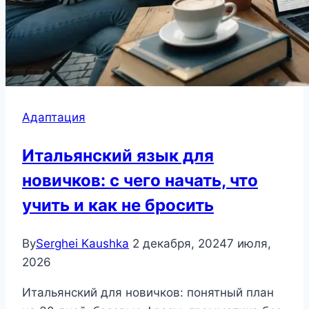
Адаптация
Итальянский язык для
новичков: с чего начать, что
учить и как не бросить
By
Serghei Kaushka
2 декабря, 2024
7 июля,
2026
Итальянский для новичков: понятный план