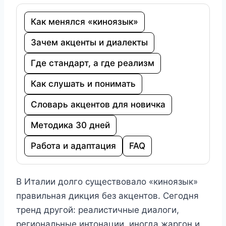
Как менялся «киноязык»
Зачем акценты и диалекты
Где стандарт, а где реализм
Как слушать и понимать
Словарь акцентов для новичка
Методика 30 дней
Работа и адаптация
FAQ
В Италии долго существовало «киноязык»
правильная дикция без акцентов. Сегодня
тренд другой: реалистичные диалоги,
региональные интонации, иногда жаргон и