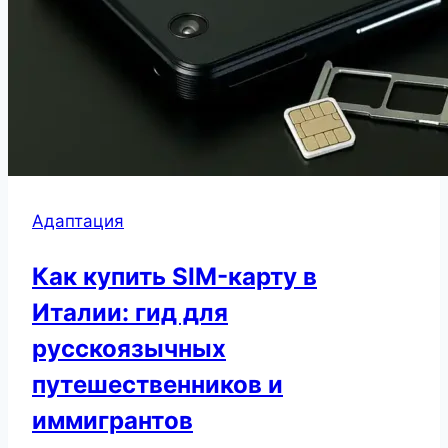
Адаптация
Как купить SIM-карту в
Италии: гид для
русскоязычных
путешественников и
иммигрантов