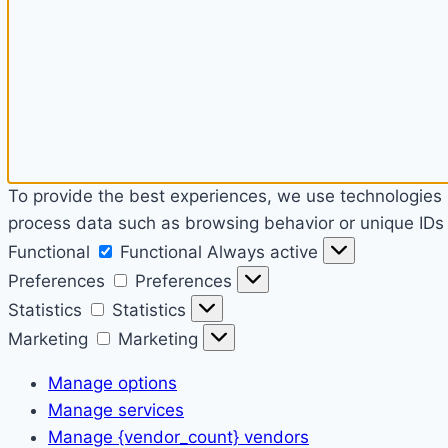
To provide the best experiences, we use technologies l
process data such as browsing behavior or unique IDs o
Functional
Functional
Always active
Preferences
Preferences
Statistics
Statistics
Marketing
Marketing
Manage options
Manage services
Manage {vendor_count} vendors