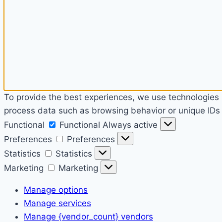
To provide the best experiences, we use technologies l
process data such as browsing behavior or unique IDs o
Functional
Functional
Always active
Preferences
Preferences
Statistics
Statistics
Marketing
Marketing
Manage options
Manage services
Manage {vendor_count} vendors