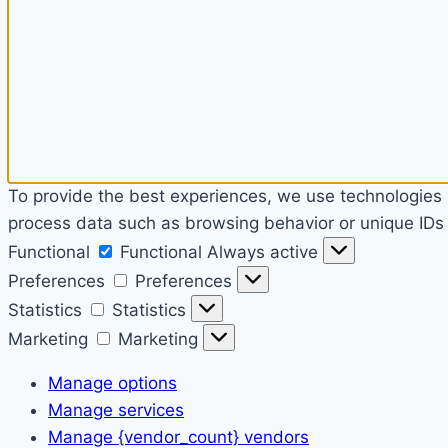
To provide the best experiences, we use technologies l
process data such as browsing behavior or unique IDs o
Functional
Functional
Always active
Preferences
Preferences
Statistics
Statistics
Marketing
Marketing
Manage options
Manage services
Manage {vendor_count} vendors