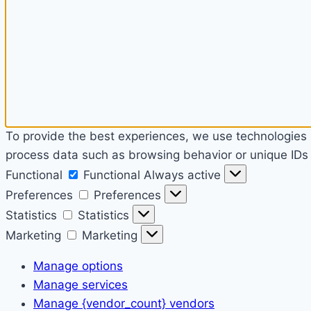
To provide the best experiences, we use technologies l
process data such as browsing behavior or unique IDs o
Functional
Functional
Always active
Preferences
Preferences
Statistics
Statistics
Marketing
Marketing
Manage options
Manage services
Manage {vendor_count} vendors