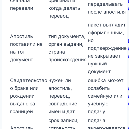
сначала
оригинал и
переделывать
перевели
когда делать
после апостиля
перевод
пакет выглядит
оформленным,
Апостиль
тип документа,
но
поставили не
орган выдачи,
подтверждение
на тот
страна
не закрывает
документ
происхождения
нужный
документ
Свидетельство
нужен ли
ошибка может
о браке или
апостиль,
ослабить
рождении
перевод,
семейную или
выдано за
совпадение
учебную
границей
имен и дат
подачу
срок записи,
подача
Апостиль
готовность
задерживается