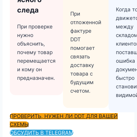
следа
Когда т
При
движет
отложенной
При проверке
между
фактуре
нужно
складом
DDT
объяснить,
клиенто
помогает
почему товар
постав
связать
перемещается
ошибка 
доставку
и кому он
докуме
товара с
предназначен.
быстро
будущим
станови
счетом.
видимо
ПРОВЕРИТЬ, НУЖЕН ЛИ DDT ДЛЯ ВАШЕЙ
СХЕМЫ
ОБСУДИТЬ В TELEGRAM